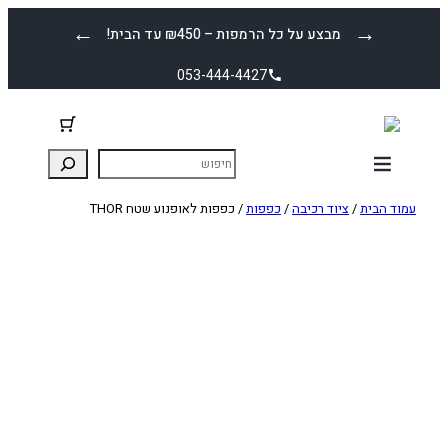
לדלג
←
→
מבצע על כל הרמפות – ₪450 עד הבית!
לתוכן
053-444-4427
עמוד הבית
/
ציוד רכיבה
/
כפפות
/ כפפות לאופנוע שטח THOR