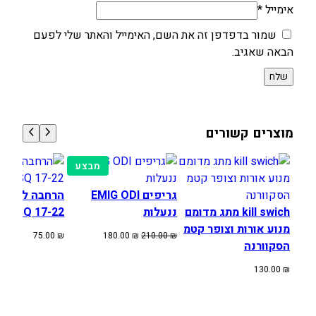
אימייל
*
שמור בדפדפן זה את השם, האימייל והאתר שלי לפעם
הבאה שאגיב.
מוצרים קשורים
מוצרים
מבצע
במבצע
גריפים EMIG ODI
הרחבה לרגלי
kill swich מתג מדומם
ננעלות
HUSQ 17-22
מנוע אורות וצופר קטמ
המחיר
המחיר
75.00
₪
180.00
₪
210.00
₪
הסקוורנה
המקורי
הנוכחי
היה:
הוא:
130.00
₪
180.00 ₪.
210.00 ₪.