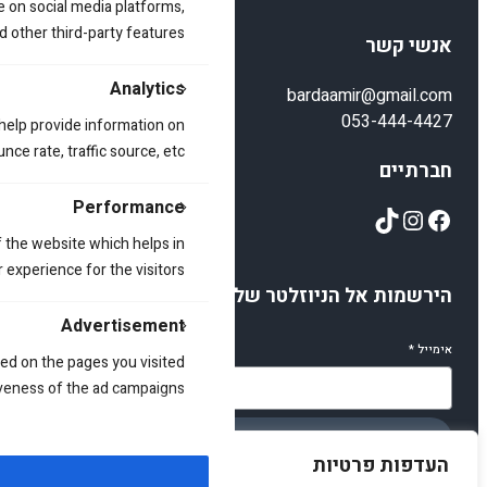
e on social media platforms,
d other third-party features.
אנשי קשר
Analytics
bardaamir@gmail.com
053-444-4427
 help provide information on
ce rate, traffic source, etc.
חברתיים
Performance
TikTok
Instagram
Facebook
 the website which helps in
 experience for the visitors.
הירשמות אל הניוזלטר שלנו
Advertisement
אימייל
*
ed on the pages you visited
iveness of the ad campaigns.
הירשמו
העדפות פרטיות