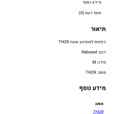
כ
מידע נוסף
פ
חוות דעת (0)
פ
ו
ת
תיאור
ל
א
כפפות לאופנוע שטח THOR
ו
פ
דגם: Rebound
נ
מידה: M
ו
ע
מותג: THOR
ש
ט
מידע נוסף
ח
T
H
מותג
O
THOR
R