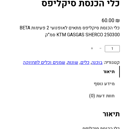
כלי הכנסת סיקליפס
60.00
₪
כלי הכנסת סיקליפס מתאים לאופנועי 2 פעימות BETA
KTM GASGAS SHERCO 250300 סמ"ק
כ
+
−
מ
ו
קטגוריה:
בוכנה
, 
כלים
, 
שונות
, 
שמנים וכלים לתחזוקה
ת
תיאור
ש
ל
מידע נוסף
כ
חוות דעת (0)
ל
י
ה
תיאור
כ
נ
כלי הכנסת סיקליפס