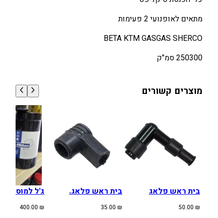
ס
ת
מתאים לאופנועי 2 פעימות
ס
BETA KTM GASGAS SHERCO
י
ק
250300 סמ"ק
ל
י
פ
מוצרים קשורים
ס
בית ראש פלאג
בית ראש פלאג.
ג'ל למוס MITAS 1KG
400.00
₪
35.00
₪
50.00
₪