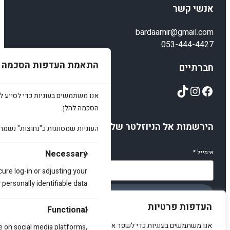
אנשי קשר
bardaamir@gmail.com
053-444-4427
התאמת העדפות הסכמה
חברתיים
TikTok
Instagram
Facebook
אנו משתמשים בעוגיות כדי לסייע לכ
הסכמה להלן.
הירשמות אל הניוזלטר שלנו
העוגיות שמסווגות כ"נחוצות" נשמר
Necessary
אימייל
*
cure log-in or adjusting your
ersonally identifiable data.
הירשמו
העדפות פרטיות
Functional
אנו משתמשים בעוגיות כדי לשפר את האתר, להציג תוכן מותאם ולנתח
e on social media platforms,