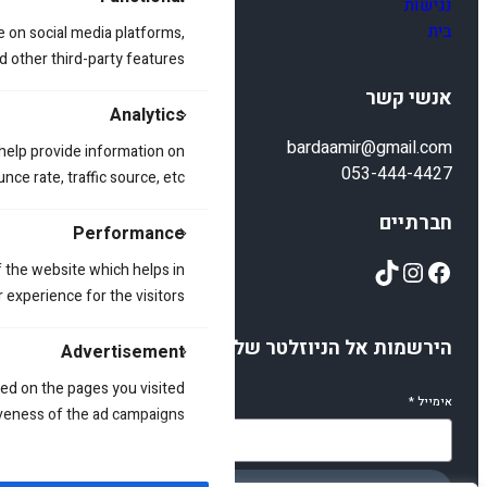
נגישות
בית
e on social media platforms,
d other third-party features.
אנשי קשר
Analytics
bardaamir@gmail.com
 help provide information on
053-444-4427
ce rate, traffic source, etc.
חברתיים
Performance
TikTok
Instagram
Facebook
 the website which helps in
 experience for the visitors.
הירשמות אל הניוזלטר שלנו
Advertisement
ed on the pages you visited
אימייל
*
iveness of the ad campaigns.