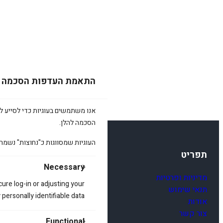
היה:
הוא:
היה:
הוא:
היה:
280.00 ₪.
250.00 ₪.
280.00 ₪.
250.00 ₪.
280.00 ₪.
התאמת העדפות הסכמה
אנו משתמשים בעוגיות כדי לסייע לכ
הסכמה להלן.
העוגיות שמסווגות כ"נחוצות" נשמר
תפריט
Necessary
מדיניות ופרטיות
cure log-in or adjusting your
תנאי שימוש
ersonally identifiable data.
אודות
צור קשר
Functional