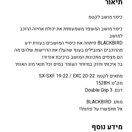
תיאור
מ
0
0
ו
0
0
כיסוי מושב לקטמ
ש
ב
כיסוי מושב המשפר משמעותית את יכולת אחיזה הרוכב
₪
₪
ל
למושב.
.
.
ק
BLACKBIRD פיתחה את כיסויי המושבים בעזרת ידע
ט
מהרוכבים המובילים בענף שהעלו את הדרישות שלהם מה
מ
הם מצפים מתכונות המושב ברכיבת אנדורו.
S
בד איכותי וחזק במיוחד העומד במים וכל תנאי מזג האוויר.
X
מתאים לקטמ: SX-SXF 19-22 / EXC 20-22
-
מק”ט: 1528H
S
דגם: Double Grip 3
X
F
מותג: BLACKBIRD
1
אל תתפשרו על פחות!!
9
-
מידע נוסף
2