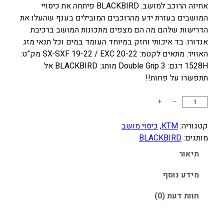
אחיזה הרוכב למושב. BLACKBIRD פיתחה את כיסויי
ח
ח
המושבים בעזרת ידע מהרוכבים המובילים בענף שהעלו את
י
י
הדרישות שלהם מה הם מצפים מתכונות המושב ברכיבת
ר
ר
אנדורו. בד איכותי וחזק במיוחד העומד במים וכל תנאי מזג
ה
ה
האוויר. מתאים לקטמ: SX-SXF 19-22 / EXC 20-22 מק”ט:
מ
נ
1528H דגם: Double Grip 3 מותג: BLACKBIRD אל
ק
ו
תתפשרו על פחות!!
ו
כ
כ
ר
ח
+
−
מ
י
י
ו
קטגוריה:
KTM
, 
כיסוי מושב
ה
ה
ת
מותגים:
BLACKBIRD
י
ו
ש
תיאור
ה
א
ל
:
:
כ
מידע נוסף
2
2
י
8
חוות דעת (0)
5
ס
ו
0
0
י
.
.