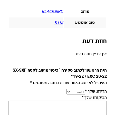
2
/
מותג
BLACKBIRD
E
X
סוג אופנוע
KTM
C
2
0
חוות דעת
-
2
אין עדיין חוות דעת.
2
היה הראשון לכתוב סקירה “כיסוי מושב לקטמ SX-SXF
19-22 / EXC 20-22”
האימייל לא יוצג באתר.
שדות החובה מסומנים
*
הדירוג שלך
*
הביקורת שלך
*