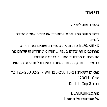
ו
0
0
י
.
.
תיאור
מ
0
0
ו
0
0
כיסוי מושב לימאה
ש
ב
כיסוי מושב המשפר משמעותית את יכולת אחיזה הרוכב
₪
₪
ל
למושב.
.
.
י
BLACKBIRD פיתחה את כיסויי המושבים בעזרת ידע
מ
מהרוכבים המובילים בענף שהעלו את הדרישות שלהם מה
א
הם מצפים מתכונות המושב ברכיבת אנדורו.
ה
בד איכותי וחזק במיוחד העומד במים וכל תנאי מזג האוויר.
Y
מתאים לימאה: YZ 125-250 02-21/ WR 125-250 16-21
Z
מק”ט: 1230H
1
דגם: Double Grip 3
2
5
מותג:BLACKBIRD
-
אל תתפשרו על פחות!!
2