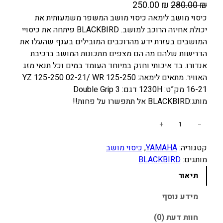
ה
ה
250.00
₪
280.00
₪
מ
מ
כיסוי מושב לימאה כיסוי מושב המשפר משמעותית את
יכולת אחיזה הרוכב למושב. BLACKBIRD פיתחה את כיסויי
ח
ח
המושבים בעזרת ידע מהרוכבים המובילים בענף שהעלו את
י
י
הדרישות שלהם מה הם מצפים מתכונות המושב ברכיבת
ר
ר
אנדורו. בד איכותי וחזק במיוחד העומד במים וכל תנאי מזג
ה
ה
האוויר. מתאים לימאה: YZ 125-250 02-21/ WR 125-250
מ
נ
16-21 מק”ט: 1230H דגם: Double Grip 3
ק
ו
מותג:BLACKBIRD אל תתפשרו על פחות!!
ו
כ
כ
ר
ח
+
−
מ
י
י
קטגוריה:
YAMAHA
, 
כיסוי מושב
ו
ה
ה
מותגים:
BLACKBIRD
ת
י
ו
ש
תיאור
ה
א
ל
:
:
כ
מידע נוסף
2
2
י
חוות דעת (0)
5
8
ס