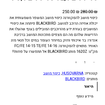
ה
ה
250.00
₪
280.00
₪
מ
מ
כיסוי מושב להסקוורנה כיסוי מושב המשפר משמעותית את
יכולת אחיזה הרוכב למושב. BLACKBIRD פיתחה את כיסויי
ח
ח
המושבים בעזרת ידע מהרוכבים המובילים בענף שהעלו את
י
י
הדרישות שלהם מה הם מצפים מתכונות המושב ברכיבת
ר
ר
אנדורו. בד איכותי וחזק במיוחד העומד במים וכל תנאי מזג
ה
ה
האוויר. מתאים להסקוורנה: FC/FE 14-15 TE/FE 14-16
מ
נ
מק”ט: 1620Z מותג:BLACKBIRD אל תתפשרו על פחות!!
ק
ו
ו
כ
כ
+
−
מ
ר
ח
קטגוריה:
HUSQVARNA
, 
כיסוי מושב
ו
י
י
מותגים:
BLACKBIRD
ת
ה
ה
ש
תיאור
י
ו
ל
ה
א
כ
מידע נוסף
:
:
י