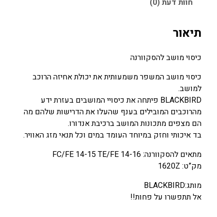
2
חוות דעת (0)
2
ס
5
8
ו
י
0
0
תיאור
מ
.
.
ו
0
0
כיסוי מושב להסקוורנה
ש
0
0
ב
כיסוי מושב המשפר משמעותית את יכולת אחיזה הרוכב
ל
למושב.
₪
₪
ה
BLACKBIRD פיתחה את כיסויי המושבים בעזרת ידע
.
.
ס
מהרוכבים המובילים בענף שהעלו את הדרישות שלהם מה
ק
הם מצפים מתכונות המושב ברכיבת אנדורו.
ו
בד איכותי וחזק במיוחד העומד במים וכל תנאי מזג האוויר.
ו
מתאים להסקוורנה: FC/FE 14-15 TE/FE 14-16
ר
מק”ט: 1620Z
נ
ה
מותג:BLACKBIRD
F
אל תתפשרו על פחות!!
C
/