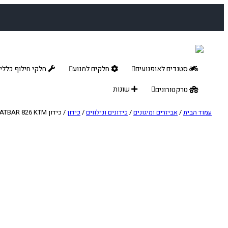
לדלג
לתוכן
סטנדים לאופנועים
חלקים למנוע
חלקי חילוף כללי
שונות
טרקטורונים
עמוד הבית
/
אביזרים ומיגונים
/
כידונים ונילווים
/
כידון
/ כידון RENTHAL FATBAR 826 KTM שחור