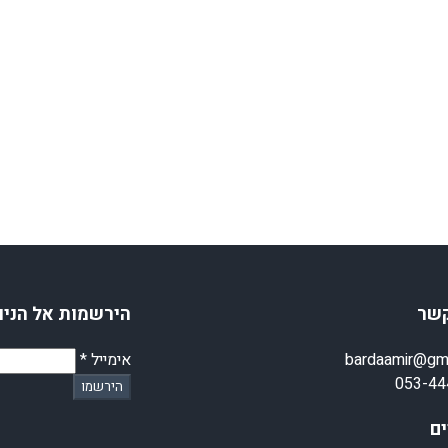
500.00 ₪.
600.00 ₪.
קשר
הירשמות אל הניו
bardaamir@gm
אימייל
*
053-44
הירשמו
ם