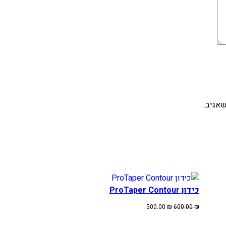
אגיב.
כידון ProTaper Contour
המחיר
המחיר
500.00
₪
600.00
₪
המקורי
הנוכחי
היה:
הוא: