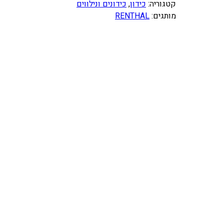
ו
קטגוריה:
כידון
, 
כידונים ונילווים
ת
מותגים:
RENTHAL
ש
ל
כ
י
ד
ו
ן
R
E
N
T
H
A
L
F
A
T