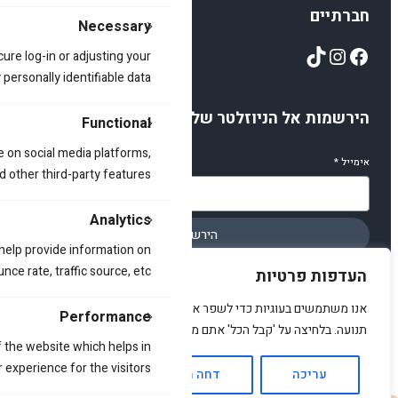
חברתיים
Necessary
TikTok
Instagram
Facebook
cure log-in or adjusting your
ersonally identifiable data.
הירשמות אל הניוזלטר שלנו
Functional
e on social media platforms,
אימייל
*
d other third-party features.
Analytics
הירשמו
 help provide information on
ce rate, traffic source, etc.
העדפות פרטיות
אנו משתמשים בעוגיות כדי לשפר את האתר, להציג תוכן מותאם ולנתח
Performance
תנועה. בלחיצה על 'קבל הכל' אתם מסכימים לכך.
© 2025 amirstuff. All rights reserved.
 the website which helps in
 experience for the visitors.
עריכה
דחה הכל
אשר הכל