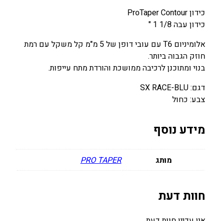
0
0
כידון ProTaper Contour
.
.
כידון עבה 1/8 1 "
0
0
אלומיניום T6 עם עובי דופן של 5 מ"מ קל משקל עם רמת
0
0
חוזק הגבוה ביותר.
בנוי ומתוכנן לרכיבה ממושכת והורדת מתח עייפות.
₪
₪
דגם: SX RACE-BLU
.
.
צבע: כחול
מידע נוסף
מותג
PRO TAPER
חוות דעת
אין עדיין חוות דעת.