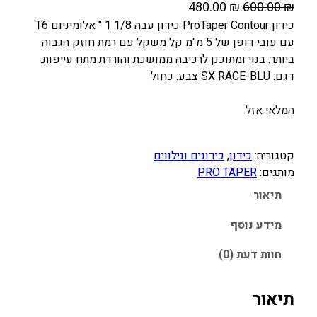
ה
ה
480.00
₪
600.00
₪
מ
מ
כידון ProTaper Contour כידון עבה 1/8 1 " אלומיניום T6
עם עובי דופן של 5 מ"מ קל משקל עם רמת חוזק הגבוה
ח
ח
ביותר. בנוי ומתוכנן לרכיבה ממושכת והורדת מתח עייפות.
י
י
דגם: SX RACE-BLU צבע: כחול
ר
ר
ה
ה
המלאי אזל
מ
נ
ק
ו
קטגוריה:
כידון
, 
כידונים ונילווים
ו
כ
מותגים:
PRO TAPER
ר
ח
תיאור
י
י
ה
ה
מידע נוסף
י
ו
ה
א
חוות דעת (0)
:
:
4
6
תיאור
8
0