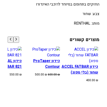
החזקים בתחומם במיוחד לרוכבי האינדורו
0
0
.
.
צבע: שחור
0
0
מותג: RENTHAL
0
0
₪
₪
מוצרים קשורים
.
.
כידון ProTaper
כידון THAL
כידון ACCEL FATBAR
Contour
FATBAR 821 שחור
שחור (בלי ספוג)
המחיר
המחיר
550.00
₪
500.00
₪
600.00
₪
המקורי
הנוכחי
400.00
₪
היה:
הוא:
500.00 ₪.
600.00 ₪.