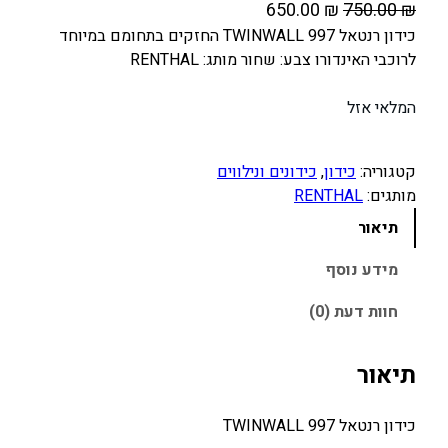
ה
ה
650.00
₪
750.00
₪
מ
מ
כידון רנטאל 997 TWINWALL החזקים בתחומם במיוחד
לרוכבי האינדורו צבע: שחור מותג: RENTHAL
ח
ח
י
י
המלאי אזל
ר
ר
ה
ה
מ
נ
קטגוריה:
כידון
, 
כידונים ונילווים
מותגים:
RENTHAL
ק
ו
ו
כ
תיאור
ר
ח
מידע נוסף
י
י
ה
ה
חוות דעת (0)
י
ו
ה
א
תיאור
:
:
6
7
כידון רנטאל 997 TWINWALL
5
5