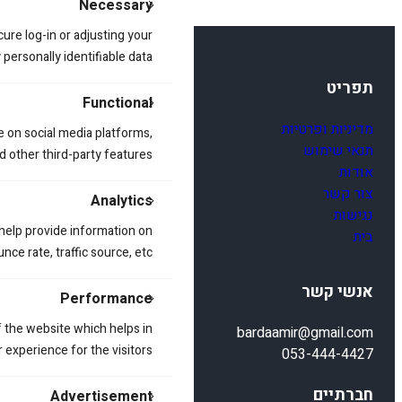
Necessary
cure log-in or adjusting your
ersonally identifiable data.
תפריט
Functional
מדיניות ופרטיות
e on social media platforms,
תנאי שימוש
d other third-party features.
אודות
צור קשר
Analytics
נגישות
 help provide information on
בית
ce rate, traffic source, etc.
אנשי קשר
Performance
 the website which helps in
bardaamir@gmail.com
 experience for the visitors.
053-444-4427
חברתיים
Advertisement