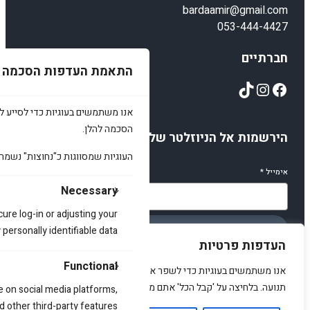
bardaamir@gmail.com
053-444-4427
חברתיים
התאמת העדפות הסכמה
TikTok
Instagram
Facebook
אנו משתמשים בעוגיות כדי לסייע לכ
הסכמה להלן.
הירשמות אל הניוזלטר שלנו
העוגיות שמסווגות כ"נחוצות" נשמר
אימייל
*
Necessary
cure log-in or adjusting your
הירשמו
ersonally identifiable data.
העדפות פרטיות
Functional
אנו משתמשים בעוגיות כדי לשפר את האתר, להציג תוכן מותאם ולנתח
תנועה. בלחיצה על 'קבל הכל' אתם מסכימים לכך.
e on social media platforms,
d other third-party features.
© 2025 amirstuff. All rights reserved.