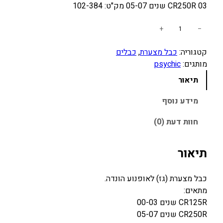
03 CR250R שנים 05-07 מק"ט: 102-384
כ
+
−
מ
קטגוריה:
כבל מצערת
, 
כבלים
ו
מותגים:
psychic
ת
ש
תיאור
ל
כ
מידע נוסף
ב
חוות דעת (0)
ל
מ
צ
תיאור
ע
ר
כבל מצערת (גז) לאופנוע הונדה.
ת
מתאים:
H
CR125R שנים 00-03
O
CR250R שנים 05-07
N