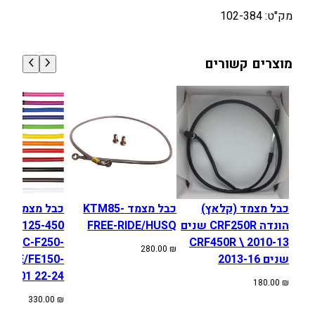
D
מק"ט: 102-384
A
C
מוצרים קשורים
R
1
2
5
/
2
5
0
R
כבל מצמד (קלאץ)
כבל מצמד KTM85-
כבל מצמד היד
הונדה CRF250R שנים
FREE-RIDE/HUSQ
HQV 125-450
 EC/EC-F250-
2010-13 \ CRF450R
280.00
₪
שנים 2013-16
5, TE/FE150-
501 22-24
180.00
₪
330.00
₪