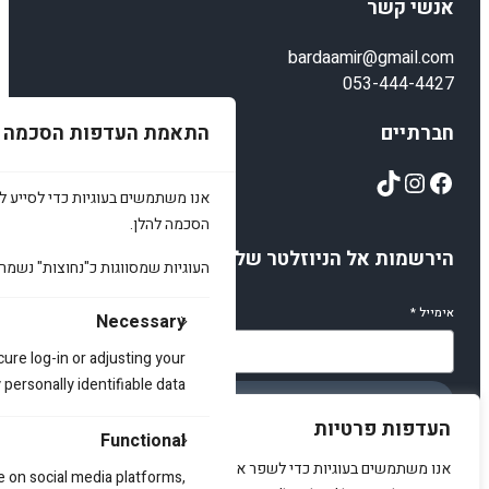
אנשי קשר
bardaamir@gmail.com
053-444-4427
התאמת העדפות הסכמה
חברתיים
TikTok
Instagram
Facebook
אנו משתמשים בעוגיות כדי לסייע לכ
הסכמה להלן.
הירשמות אל הניוזלטר שלנו
העוגיות שמסווגות כ"נחוצות" נשמר
אימייל
*
Necessary
cure log-in or adjusting your
ersonally identifiable data.
הירשמו
העדפות פרטיות
Functional
אנו משתמשים בעוגיות כדי לשפר את האתר, להציג תוכן מותאם ולנתח
e on social media platforms,