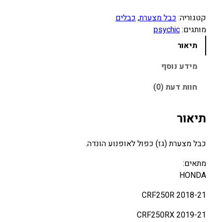
מ
ו
קטגוריה:
כבל מצערת
, 
כבלים
ת
מותגים:
psychic
ש
תיאור
ל
כ
מידע נוסף
ב
חוות דעת (0)
ל
מ
צ
תיאור
ע
ר
כבל מצערת (גז) כפול לאופנוע הונדה.
ת
C
מתאים:
R
HONDA
F
2018-21 CRF250R
4
5
2019-21 CRF250RX
0