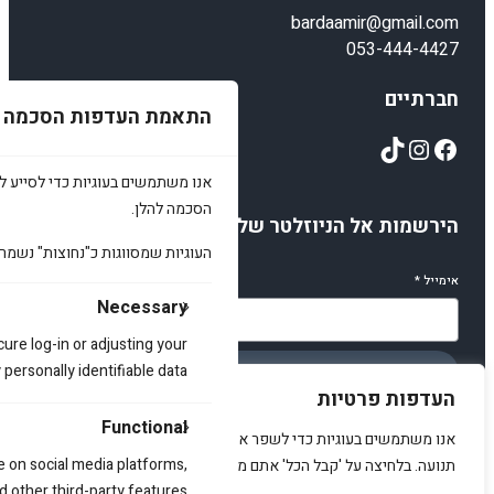
bardaamir@gmail.com
053-444-4427
חברתיים
התאמת העדפות הסכמה
TikTok
Instagram
Facebook
אנו משתמשים בעוגיות כדי לסייע לכ
הסכמה להלן.
הירשמות אל הניוזלטר שלנו
העוגיות שמסווגות כ"נחוצות" נשמר
אימייל
*
Necessary
cure log-in or adjusting your
ersonally identifiable data.
הירשמו
העדפות פרטיות
Functional
אנו משתמשים בעוגיות כדי לשפר את האתר, להציג תוכן מותאם ולנתח
e on social media platforms,
תנועה. בלחיצה על 'קבל הכל' אתם מסכימים לכך.
d other third-party features.