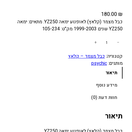
180.00
₪
כבל מצמד (קלאץ) לאופנוע ימאה YZ250. מתאים: ימאה
YZ250 שנים 1999-2003 מק"ט: 105-234
כ
+
−
מ
קטגוריה:
כבל מצמד – קלאץ
ו
מותגים:
psychic
ת
ש
תיאור
ל
כ
מידע נוסף
ב
חוות דעת (0)
ל
מ
צ
תיאור
מ
ד
כבל מצמד (קלאץ) לאופנוע ימאה YZ250.