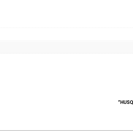
R
N
A
C
R
/
W
R
0
9
-
1
3