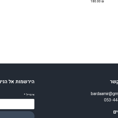
180.00
₪
קשר
הירשמות אל הניו
bardaamir@gm
אימייל
*
053-44
ם