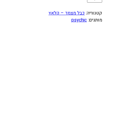
מ
ו
קטגוריה:
כבל מצמד – קלאץ
ת
מותגים:
psychic
ש
ל
כ
ב
ל
מ
צ
מ
ד
H
U
S
Q
V
A