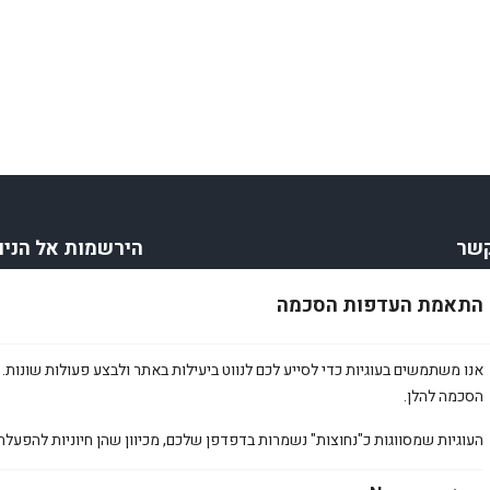
קשר
הירשמות אל הניו
bardaamir@gm
אימייל
*
התאמת העדפות הסכמה
053-44
הירשמו
ם
אנו משתמשים בעוגיות כדי לסייע לכם לנווט ביעילות באתר ולבצע פעולות שונות. 
הסכמה להלן.
TikT
העוגיות שמסווגות כ"נחוצות" נשמרות בדפדפן שלכם, מכיוון שהן חיוניות להפעלת
ה