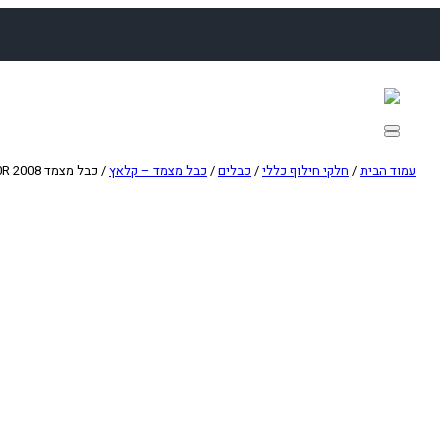
לדלג
לתוכן
עמוד הבית
/
חלקי חילוף כללי
/
כבלים
/
כבל מצמד – קלאץ
/ כבל מצמד HONDA CRF450R 2008