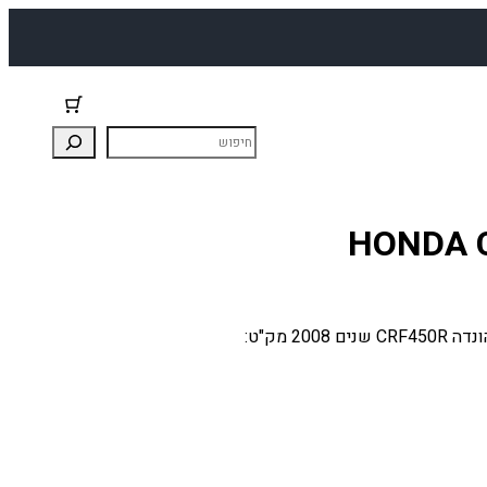
כבל מצמד (קלאץ) לאופנוע הונדה CRF450R מתאים: הונדה CRF450R שנים 2008 מק"ט: