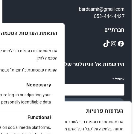
bardaamir@gmail.com
053-444-4427
חברתיים
התאמת העדפות הסכמה
TikTok
Instagram
Facebook
אנו משתמשים בעוגיות כדי לסייע לכ
הסכמה להלן.
הירשמות אל הניוזלטר שלנו
העוגיות שמסווגות כ"נחוצות" נשמר
אימייל
*
Necessary
cure log-in or adjusting your
ersonally identifiable data.
הירשמו
העדפות פרטיות
Functional
אנו משתמשים בעוגיות כדי לשפר את האתר, להציג תוכן מותאם ולנתח
e on social media platforms,
תנועה. בלחיצה על 'קבל הכל' אתם מסכימים לכך.