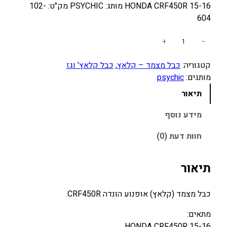
HONDA CRF450R 15-16 מותג: PSYCHIC מק"ט: 102-
604
כ
+
−
מ
קטגוריה:
כבל מצמד – קלאץ
, 
כבל קלאץ' וגז
ו
מותגים:
psychic
ת
ש
תיאור
ל
כ
מידע נוסף
ב
חוות דעת (0)
ל
מ
צ
תיאור
מ
ד
כבל מצמד (קלאץ) אופנוע הונדה CRF450R.
H
O
מתאים:
N
HONDA CRF450R 15-16