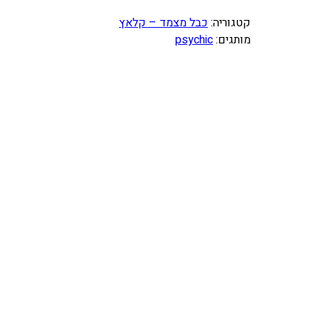
מ
ו
קטגוריה:
כבל מצמד – קלאץ
ת
מותגים:
psychic
ש
ל
כ
ב
ל
מ
צ
מ
ד
H
O
N
D
A
C
R