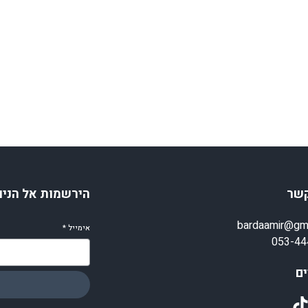
קשר
הירשמות אל הניו
bardaamir@gm
אימייל
*
053-44
ם
TikT