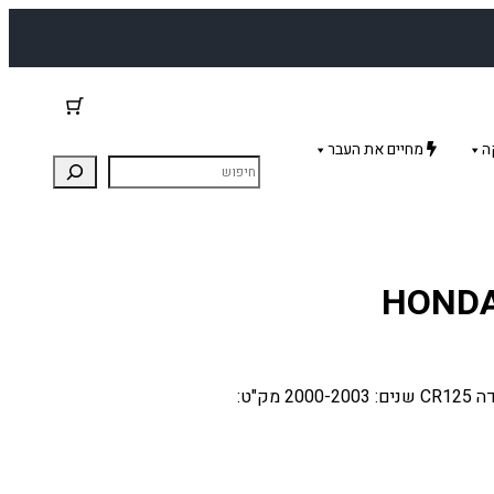
ה
מחיים את העבר
כבל מצמד (קלאץ) לאופנוע הונדה CR125. מתאים: הונדה CR125 שנים: 2000-2003 מק"ט: