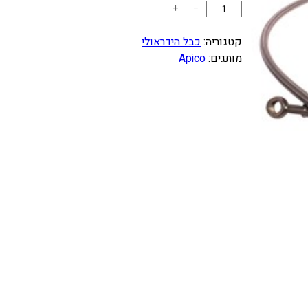
כ
+
−
מ
ו
קטגוריה:
כבל הידראולי
ת
מותגים:
Apico
ש
ל
כ
ב
ל
מ
צ
מ
ד
K
T
M
/
H
U