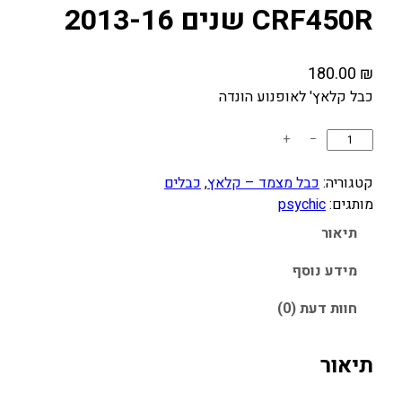
CRF450R שנים 2013-16
180.00
₪
כבל קלאץ' לאופנוע הונדה
כ
+
−
מ
ו
קטגוריה:
כבל מצמד – קלאץ
, 
כבלים
ת
מותגים:
psychic
ש
תיאור
ל
כ
מידע נוסף
ב
חוות דעת (0)
ל
מ
צ
תיאור
מ
ד