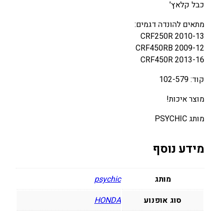
כבל קלאץ'
(
ק
מתאים להונדה דגמים:
ל
CRF250R 2010-13
א
CRF450RB 2009-12
ץ
CRF450R 2013-16
)
קוד: 102-579
ה
ו
מוצר איכות!
נ
ד
מותג PSYCHIC
ה
C
מידע נוסף
R
F
2
מותג
psychic
5
0
סוג אופנוע
HONDA
R