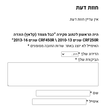
ש
חוות דעת
נ
י
ם
אין עדיין חוות דעת.
2
0
היה הראשון לכתוב סקירה “כבל מצמד (קלאץ) הונדה
1
CRF250R שנים 2010-13 \ CRF450R שנים 2013-16”
0
האימייל לא יוצג באתר.
שדות החובה מסומנים
*
-
1
הדירוג שלך
*
3
הביקורת שלך
*
\
C
R
F
4
5
שם
*
0
אימייל
*
R