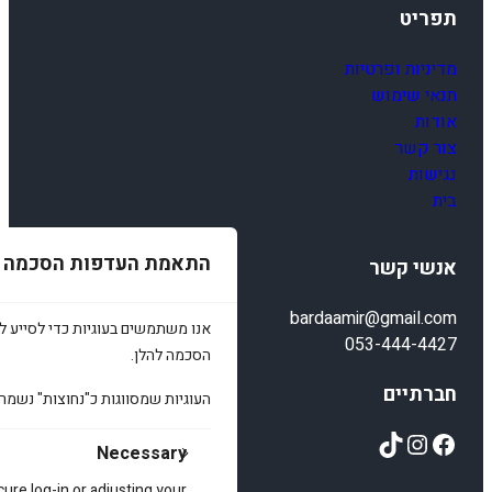
תפריט
מדיניות ופרטיות
תנאי שימוש
אודות
צור קשר
נגישות
בית
התאמת העדפות הסכמה
אנשי קשר
bardaamir@gmail.com
אנו משתמשים בעוגיות כדי לסייע לכ
053-444-4427
הסכמה להלן.
חברתיים
העוגיות שמסווגות כ"נחוצות" נשמר
TikTok
Instagram
Facebook
Necessary
cure log-in or adjusting your