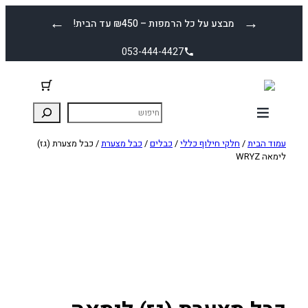
לדלג
←
→
מבצע על כל הרמפות – ₪450 עד הבית!
לתוכן
053-444-4427
עמוד הבית
/
חלקי חילוף כללי
/
כבלים
/
כבל מצערת
/ כבל מצערת (גז)
לימאה WRYZ