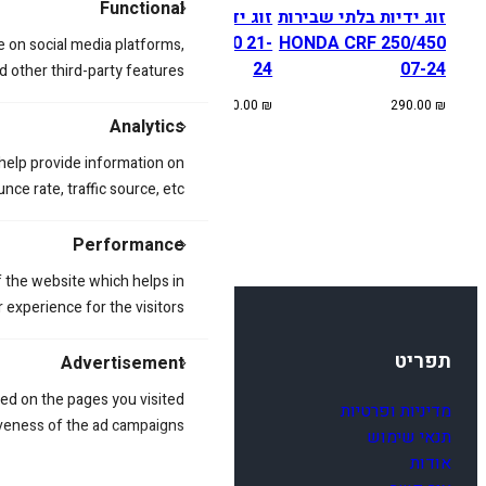
Functional
זוג ידיות בלתי שבירות
זוג ידיות בלתי שבירות
זוג ידיות בלת
EXC 250-530
HONDA CRF450 21-
HONDA CRF 250/450
e on social media platforms,
2014-24
24
07-24
d other third-party features.
240.00
₪
290.00
₪
290.00
₪
Analytics
 help provide information on
ce rate, traffic source, etc.
Performance
 the website which helps in
 experience for the visitors.
תפריט
Advertisement
ed on the pages you visited
מדיניות ופרטיות
iveness of the ad campaigns.
תנאי שימוש
אודות