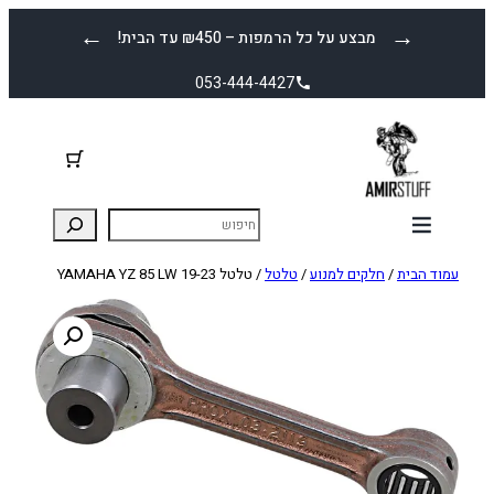
לדלג
←
→
מבצע על כל הרמפות – ₪450 עד הבית!
לתוכן
053-444-4427
עמוד הבית
/
חלקים למנוע
/
טלטל
/ טלטל YAMAHA YZ 85 LW 19-23