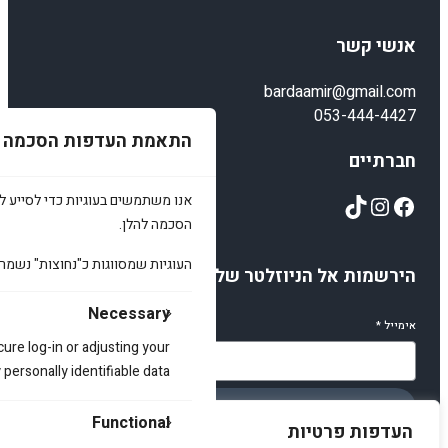
אנשי קשר
bardaamir@gmail.com
053-444-4427
התאמת העדפות הסכמה
חברתיים
TikTok
Instagram
Facebook
אנו משתמשים בעוגיות כדי לסייע לכ
הסכמה להלן.
העוגיות שמסווגות כ"נחוצות" נשמר
הירשמות אל הניוזלטר שלנו
Necessary
אימייל
*
cure log-in or adjusting your
ersonally identifiable data.
הירשמו
Functional
העדפות פרטיות