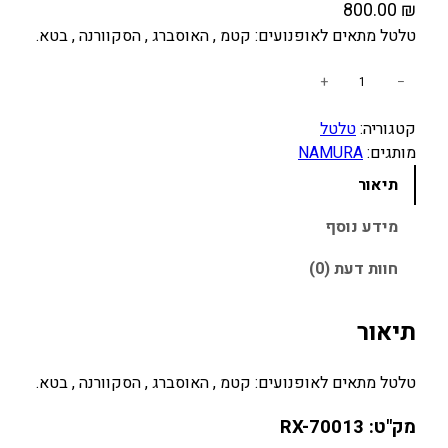
800.00
₪
טלטל מתאים לאופנועים: קטמ , האוסברג , הסקוורנה , בטא.
כ
+
−
מ
קטגוריה:
טלטל
ו
מותגים:
NAMURA
ת
ש
תיאור
ל
ט
מידע נוסף
ל
חוות דעת (0)
ט
ל
K
תיאור
T
M
טלטל מתאים לאופנועים: קטמ , האוסברג , הסקוורנה , בטא.
/
H
מק"ט: RX-70013
U