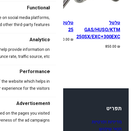
Functional
e on social media platforms,
טלטל
טלטל HONDA 450 17-
טלטל ONDA
d other third-party features.
F250R 18-25
25
GAS/HUSQ/KTM
250SX/EXC+300EXC
Analytics
800.00
₪
800.00
₪
850.00
₪
 help provide information on
ce rate, traffic source, etc.
Performance
 the website which helps in
 experience for the visitors.
Advertisement
תפריט
ed on the pages you visited
iveness of the ad campaigns.
מדיניות ופרטיות
תנאי שימוש