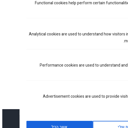
Functional cookies help perform certain functionaliti
זוג ידיות בלתי שבירות KTM EXC 250-530 2014-24
240.00
₪
Analytical cookies are used to understand how visitors 
me
Performance cookies are used to understand and 
Advertisement cookies are used to provide visi
 שלי
אשר הכל