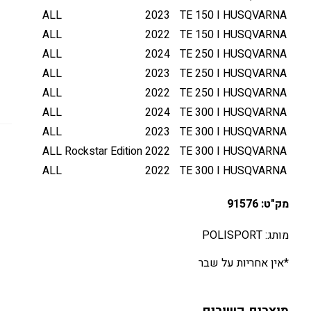
ALL
2023
TE 150 I
HUSQVARNA
ALL
2022
TE 150 I
HUSQVARNA
ALL
2024
TE 250 I
HUSQVARNA
ALL
2023
TE 250 I
HUSQVARNA
ALL
2022
TE 250 I
HUSQVARNA
ALL
2024
TE 300 I
HUSQVARNA
ALL
2023
TE 300 I
HUSQVARNA
ALL
Rockstar Edition
2022
TE 300 I
HUSQVARNA
ALL
2022
TE 300 I
HUSQVARNA
מק"ט: 91576
מותג: POLISPORT
*אין אחריות על שבר