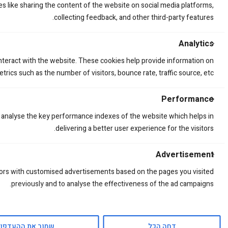
es like sharing the content of the website on social media platforms,
collecting feedback, and other third-party features.
Analytics
interact with the website. These cookies help provide information on
trics such as the number of visitors, bounce rate, traffic source, etc.
Performance
זוג ידיות בלתי שבירות HONDA CRF450 21-24
analyse the key performance indexes of the website which helps in
290.00
₪
delivering a better user experience for the visitors.
Advertisement
tors with customised advertisements based on the pages you visited
previously and to analyse the effectiveness of the ad campaigns.
דחה הכל
שמור את ההעדפות