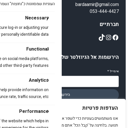
העוגיות שמסווגות כ"נחוצות" נשמר
bardaamir@gmail.com
053-444-4427
Necessary
חברתיים
cure log-in or adjusting your
ersonally identifiable data.
TikTok
Instagram
Facebook
Functional
הירשמות אל הניוזלטר שלנו
e on social media platforms,
d other third-party features.
אימייל
*
Analytics
 help provide information on
הירשמו
ce rate, traffic source, etc.
העדפות פרטיות
Performance
אנו משתמשים בעוגיות כדי לשפר את האתר, להציג תוכן מותאם ולנתח
 the website which helps in
תנועה. בלחיצה על 'קבל הכל' אתם מסכימים לכך.
© 2025 amirstuff. All rights reserved.
 experience for the visitors.