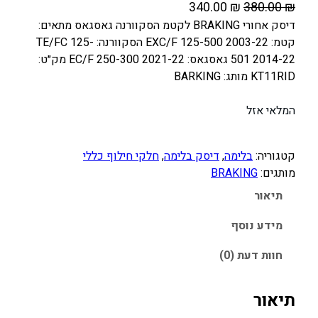
ה
ה
340.00
₪
380.00
₪
מ
מ
דיסק אחורי BRAKING לקטמ הסקוורנה גאסגאס מתאים:
קטמ: EXC/F 125-500 2003-22 הסקוורנה: TE/FC 125-
ח
ח
501 2014-22 גאסגאס: EC/F 250-300 2021-22 מק״ט:
י
י
KT11RID מותג: BARKING
ר
ר
ה
ה
המלאי אזל
מ
נ
ק
ו
קטגוריה:
בלימה
, 
דיסק בלימה
, 
חלקי חילוף כללי
ו
כ
מותגים:
BRAKING
ר
ח
תיאור
י
י
ה
ה
מידע נוסף
י
ו
ה
א
חוות דעת (0)
:
:
3
3
תיאור
4
8