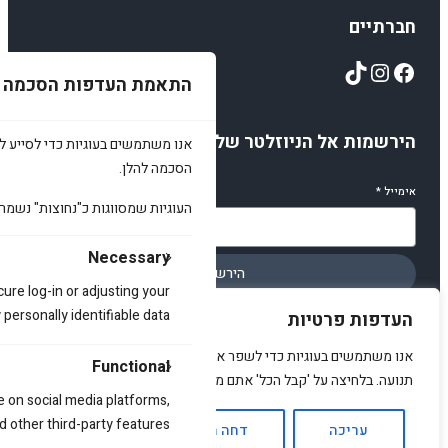
חברתיים
TikTok
Instagram
Facebook
התאמת העדפות הסכמה
הירשמות אל הניוזלטר שלנו
אנו משתמשים בעוגיות כדי לסייע לכ
הסכמה להלן.
אימייל
*
העוגיות שמסווגות כ"נחוצות" נשמר
Necessary
הירשמו
cure log-in or adjusting your
ersonally identifiable data.
העדפות פרטיות
אנו משתמשים בעוגיות כדי לשפר את האתר, להציג תוכן מותאם ולנתח
Functional
תנועה. בלחיצה על 'קבל הכל' אתם מסכימים לכך.
© 2025 amirstuff. All rights reserved.
e on social media platforms,
d other third-party features.
עריכה
דחה הכל
אשר הכל