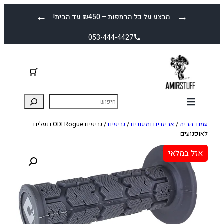
לדלג
←
→
מבצע על כל הרמפות – ₪450 עד הבית!
לתוכן
053-444-4427
עמוד הבית
/
אביזרים ומיגונים
/
גריפים
/ גריפים ODI Rogue ננעלים
לאופנועים
אזל במלאי