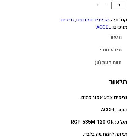
כ
+
−
מ
ו
קטגוריה:
אביזרים ומיגונים
, 
גריפים
ת
מותגים:
ACCEL
ש
תיאור
ל
ג
מידע נוסף
ר
חוות דעת (0)
י
פ
י
תיאור
ם
–
גריפים צבע אפור כתום.
A
C
מותג: ACCEL
C
מק"ט: RGP-535M-120-OR
E
L
תמונה להמחשה בלבד.
(