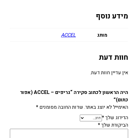
א
מידע נוסף
פ
ו
ר
מותג
ACCEL
כ
ת
ו
חוות דעת
ם
)
אין עדיין חוות דעת.
היה הראשון לכתוב סקירה “גריפים – ACCEL (אפור
כתום)”
האימייל לא יוצג באתר.
שדות החובה מסומנים
*
הדירוג שלך
*
הביקורת שלך
*