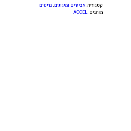
קטגוריה:
אביזרים ומיגונים
, 
גריפים
ו
מותגים:
ACCEL
ת
ש
ל
ג
ר
י
פ
י
ם
ש
ח
ו
ר
–
A
C
C