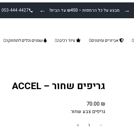
←
→
מבצע על כל הרמפות – ₪450 עד הבית!
053-444-4427
אביזרים ומיגונים
ציוד רכיבה
שמנים וכלים לתחזוקה
גריפים שחור – ACCEL
70.00
₪
גריפים צבע שחור.
כ
+
−
מ