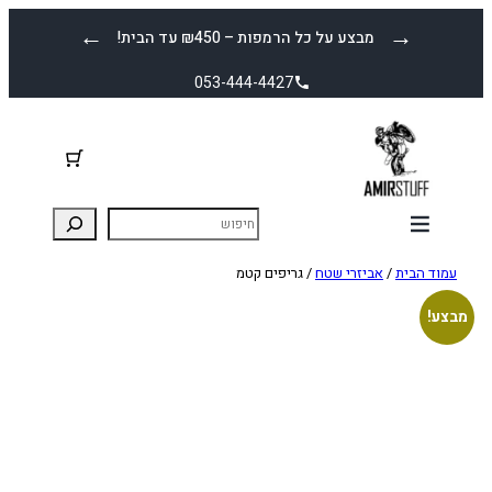
לדלג
←
→
מבצע על כל הרמפות – ₪450 עד הבית!
לתוכן
053-444-4427
עמוד הבית
/
אביזרי שטח
/ גריפים קטמ
מבצע!