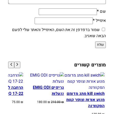
שם
*
אימייל
*
שמור בדפדפן זה את השם, האימייל והאתר שלי לפעם
הבאה שאגיב.
מוצרים קשורים
גריפים EMIG ODI
הרחבה לרגלי
kill swich מתג מדומם
ננעלות
HUSQ 17-22
מנוע אורות וצופר קטמ
המחיר
המחיר
75.00
₪
180.00
₪
210.00
₪
הסקוורנה
המקורי
הנוכחי
היה:
הוא: