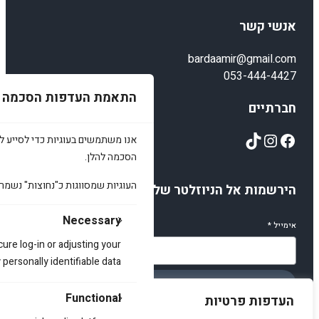
אנשי קשר
bardaamir@gmail.com
053-444-4427
התאמת העדפות הסכמה
חברתיים
TikTok
Instagram
Facebook
אנו משתמשים בעוגיות כדי לסייע לכ
הסכמה להלן.
העוגיות שמסווגות כ"נחוצות" נשמר
הירשמות אל הניוזלטר שלנו
Necessary
אימייל
*
cure log-in or adjusting your
ersonally identifiable data.
הירשמו
Functional
העדפות פרטיות