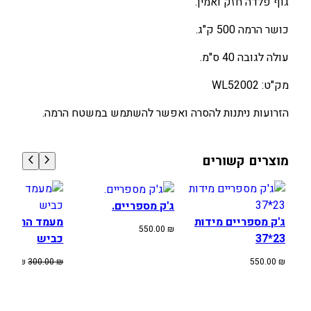
גוף פלדה חזק ואמין.
ר
י
כושר הרמה 500 ק"ג.
י
עולה לגובה 40 ס"מ.
ם
ע
מק"ט: WL52002
ם
ז
הזרועות ניתנות להסרה ואפשר להשתמש במשטח הרמה.
ר
ו
מוצרים קשורים
ע
ו
ת
ג'ק מספריים.
.
ג'ק מספריים מידות
מעמד הרמה ל
550.00
₪
23*37
כביש
המחיר
40.00
₪
300.00
₪
550.00
₪
המקורי
היה:
300.00 ₪.