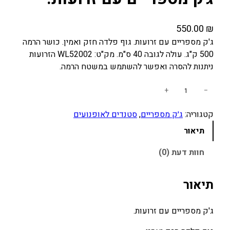
550.00
₪
ג'ק מספריים עם זרועות. גוף פלדה חזק ואמין. כושר הרמה
500 ק"ג. עולה לגובה 40 ס"מ. מק"ט: WL52002 הזרועות
ניתנות להסרה ואפשר להשתמש במשטח הרמה.
כ
+
−
מ
קטגוריה:
ג׳ק מספריים
, 
סטנדים לאופנועים
ו
ת
תיאור
ש
ל
חוות דעת (0)
ג
'
תיאור
ק
מ
ג'ק מספריים עם זרועות.
ס
פ