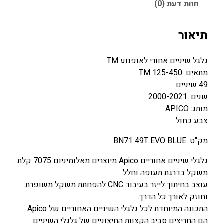
0
0
חוות דעת (0)
₪
₪
תיאור
.
.
גלגל שיניים אחורי לאופנוע TM.
מתאים: TM 125-450
49 שיניים
שנים: 2000-2021
מותג: APICO
צבע כחול
מק"ט: BN71 49T EVO BLUE
גלגלי שיניים אחוריים Apico מיוצרים מאלומיניום 7075 קלת
משקל בדרגת תעופה וחלל.
עוצב בחיתוך לייזר בעיבוד CNC להפחתת משקל משופרת
וחוזק לאורך כל הדרך.
התכונה המיוחדת לכל גלגלי השיניים האחוריים של Apico
הם החריצים סביב הקצוות החיצוניים של גלגלי השיניים