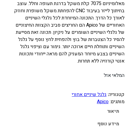
מאלומיניום 7075 קלת משקל בדרגת תעופה וחלל. עוצב
ר
ר
בחיתוך לייזר בעיבוד CNC להפחתת משקל משופרת וחוזק
ה
ה
לאורך כל הדרך. התכונה המיוחדת לכל גלגלי השיניים
מ
נ
האחוריים של Apico הם החריצים סביב הקצוות החיצוניים
ק
ו
של גלגלי השיניים השומרים על ניקיון. תכונה זאת מסייעת
ו
כ
להסיר כל הצטברות של בוץ ולהפחית לחץ נוסף על גלגל
ר
ח
השיניים ותוחלת חיים ארוכה יותר. גימור עם וציפוי גלגל
השיניים בצבע מיוחד המעניק להם מראה ייחודי ותכונות
י
י
אנטי קורוזיה ללא תחרות.
ה
ה
י
ו
המלאי אזל
ה
א
:
:
קטגוריה:
גלגל שיניים אחורי
2
3
מותגים:
Apico
5
0
0
0
תיאור
.
.
מידע נוסף
0
0