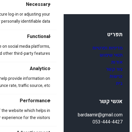
Necessary
cure log-in or adjusting your
ersonally identifiable data.
תפריט
Functional
e on social media platforms,
מדיניות ופרטיות
d other third-party features.
תנאי שימוש
אודות
Analytics
צור קשר
נגישות
 help provide information on
בית
ce rate, traffic source, etc.
Performance
אנשי קשר
 the website which helps in
bardaamir@gmail.com
 experience for the visitors.
053-444-4427