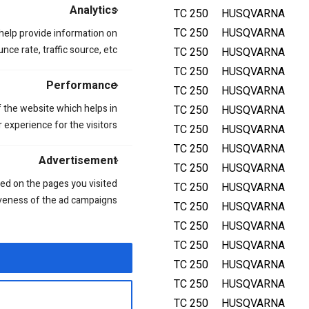
Analytics
2023
TC 250
HUSQVARNA
2022
TC 250
HUSQVARNA
 help provide information on
ce rate, traffic source, etc.
2021
TC 250
HUSQVARNA
2020
TC 250
HUSQVARNA
Performance
2019
TC 250
HUSQVARNA
 the website which helps in
2018
TC 250
HUSQVARNA
 experience for the visitors.
2017
TC 250
HUSQVARNA
2016
TC 250
HUSQVARNA
Advertisement
2015
TC 250
HUSQVARNA
ed on the pages you visited
2014
TC 250
HUSQVARNA
iveness of the ad campaigns.
2012
TC 250
HUSQVARNA
2011
TC 250
HUSQVARNA
2010
TC 250
HUSQVARNA
2009
TC 250
HUSQVARNA
2008
TC 250
HUSQVARNA
2007
TC 250
HUSQVARNA