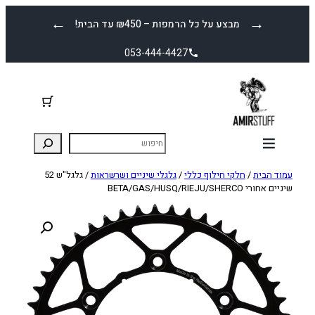
לדלג
←
→
מבצע על כל הרמפות – ₪450 עד הבית!
לתוכן
053-444-4427
עמוד הבית
/
חלקי חילוף כללי
/
גלגלי שיניים ושרשראות
/ גלגל"ש 52
שיניים אחורי BETA/GAS/HUSQ/RIEJU/SHERCO