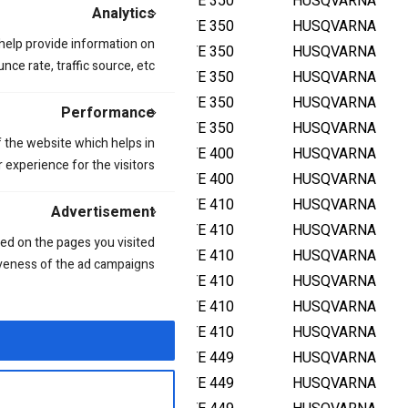
1995
TE 350
HUSQVARNA
Analytics
1994
TE 350
HUSQVARNA
 help provide information on
1993
TE 350
HUSQVARNA
ce rate, traffic source, etc.
1992
TE 350
HUSQVARNA
1991
TE 350
HUSQVARNA
Performance
1990
TE 350
HUSQVARNA
 the website which helps in
2002
TE 400
HUSQVARNA
 experience for the visitors.
2001
TE 400
HUSQVARNA
2000
TE 410
HUSQVARNA
Advertisement
1999
TE 410
HUSQVARNA
ed on the pages you visited
1998
TE 410
HUSQVARNA
iveness of the ad campaigns.
1997
TE 410
HUSQVARNA
1996
TE 410
HUSQVARNA
1995
TE 410
HUSQVARNA
2013
TE 449
HUSQVARNA
2012
TE 449
HUSQVARNA