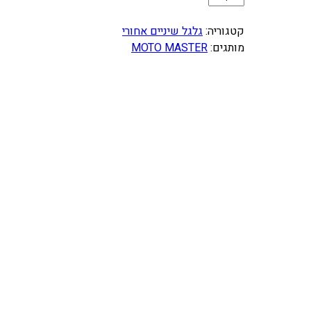
מ
ו
קטגוריה:
גלגל שיניים אחורי
ת
מותגים:
MOTO MASTER
ש
ל
ג
ל
ג
ל
"
ש
4
7
ש
י
נ
י
י