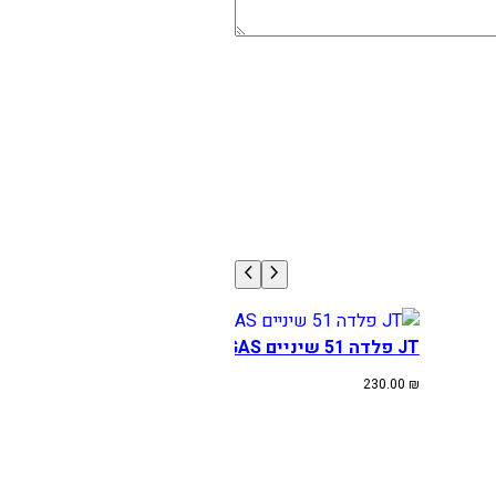
JT פלדה 51 שיניים KTM/HUSQ/GAS
230.00
₪