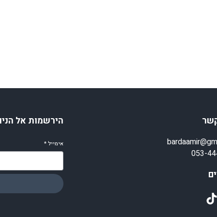
קשר
הירשמות אל הניו
bardaamir@gm
אימייל
*
053-44
ם
TikT