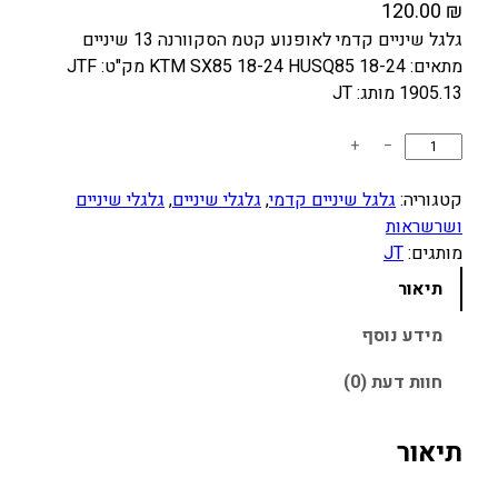
120.00
₪
גלגל שיניים קדמי לאופנוע קטמ הסקוורנה 13 שיניים
מתאים: KTM SX85 18-24 HUSQ85 18-24 מק"ט: JTF
1905.13 מותג: JT
כ
+
−
מ
ו
קטגוריה:
גלגל שיניים קדמי
, 
גלגלי שיניים
, 
גלגלי שיניים
ת
ושרשראות
ש
מותגים:
JT
ל
תיאור
ג
ל
מידע נוסף
ג
חוות דעת (0)
ל
"
ש
תיאור
ק
ד