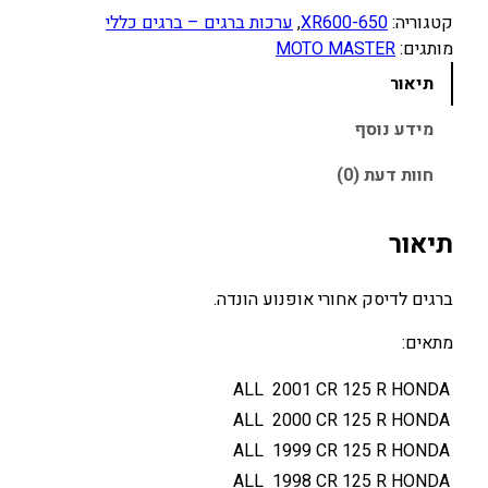
קטגוריה:
XR600-650
, 
ערכות ברגים – ברגים כללי
ו
מותגים:
MOTO MASTER
ת
ש
תיאור
ל
ב
מידע נוסף
ר
חוות דעת (0)
ג
י
ם
תיאור
ד
י
ברגים לדיסק אחורי אופנוע הונדה.
ס
ק
מתאים:
ב
ALL
2001
CR 125 R
HONDA
ל
ם
ALL
2000
CR 125 R
HONDA
א
ALL
1999
CR 125 R
HONDA
ח
ALL
1998
CR 125 R
HONDA