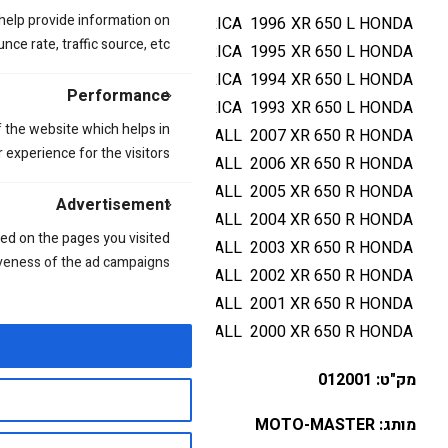
 help provide information on
AMERICA
1996
XR 650 L
HONDA
ce rate, traffic source, etc.
AMERICA
1995
XR 650 L
HONDA
AMERICA
1994
XR 650 L
HONDA
Performance
AMERICA
1993
XR 650 L
HONDA
 the website which helps in
ALL
2007
XR 650 R
HONDA
 experience for the visitors.
ALL
2006
XR 650 R
HONDA
ALL
2005
XR 650 R
HONDA
Advertisement
ALL
2004
XR 650 R
HONDA
ed on the pages you visited
ALL
2003
XR 650 R
HONDA
iveness of the ad campaigns.
ALL
2002
XR 650 R
HONDA
ALL
2001
XR 650 R
HONDA
ALL
2000
XR 650 R
HONDA
מק"ט: 012001
מותג: MOTO-MASTER