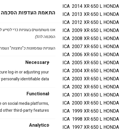
AMERICA
2014
XR 650 L
HONDA
התאמת העדפות הסכמה
AMERICA
2013
XR 650 L
HONDA
AMERICA
2012
XR 650 L
HONDA
אנו משתמשים בעוגיות כדי לסייע לכ
AMERICA
2009
XR 650 L
HONDA
הסכמה להלן.
AMERICA
2008
XR 650 L
HONDA
AMERICA
2007
XR 650 L
HONDA
העוגיות שמסווגות כ"נחוצות" נשמר
AMERICA
2006
XR 650 L
HONDA
Necessary
AMERICA
2005
XR 650 L
HONDA
AMERICA
2004
XR 650 L
HONDA
cure log-in or adjusting your
AMERICA
2003
XR 650 L
HONDA
ersonally identifiable data.
AMERICA
2002
XR 650 L
HONDA
Functional
AMERICA
2001
XR 650 L
HONDA
AMERICA
2000
XR 650 L
HONDA
e on social media platforms,
d other third-party features.
AMERICA
1999
XR 650 L
HONDA
AMERICA
1998
XR 650 L
HONDA
Analytics
AMERICA
1997
XR 650 L
HONDA