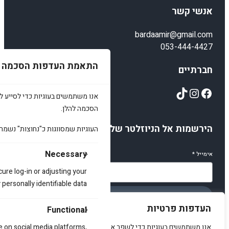
אנשי קשר
bardaamir@gmail.com
053-444-4427
התאמת העדפות הסכמה
חברתיים
TikTok
Instagram
Facebook
אנו משתמשים בעוגיות כדי לסייע לכ
הסכמה להלן.
הירשמות אל הניוזלטר שלנו
העוגיות שמסווגות כ"נחוצות" נשמר
Necessary
אימייל
*
cure log-in or adjusting your
ersonally identifiable data.
הירשמו
העדפות פרטיות
Functional
אנו משתמשים בעוגיות כדי לשפר את האתר, להציג תוכן מותאם ולנתח
e on social media platforms,