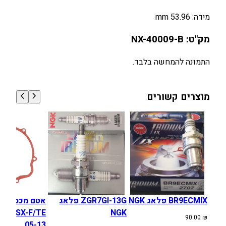
I
מידה: 53.96 mm
C
X
מק"ט: NX-40009-B
E
1
התמונה להמחשה בלבד.
2
5
/
מוצרים קשורים
Y
Z
1
2
5
0
5
-
BR9ECMIX פלאג NGK
ZGR7GI-13G פלאג
אטם מכסה מצ
2
SA SX-F/TE
NGK
6
90.00
₪
05-13