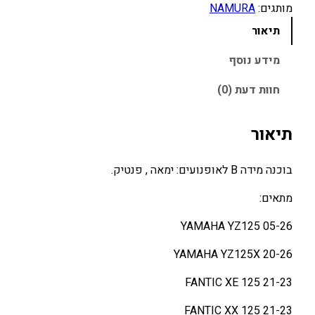
ת
מותגים:
NAMURA
ש
תיאור
ל
ב
מידע נוסף
ו
חוות דעת (0)
כ
נ
ה
תיאור
Y
A
בוכנה מידה B לאופנועים: ימאה , פנטיק.
M
A
מתאים:
H
YAMAHA YZ125 05-26
A
/
YAMAHA YZ125X 20-26
F
A
FANTIC XE 125 21-23
N
FANTIC XX 125 21-23
T