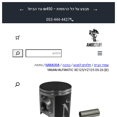
לדלג
←
→
מבצע על כל הרמפות – ₪450 עד הבית!
לתוכן
053-444-4427
עמוד הבית
/
חלקים למנוע
/
בוכנה
/
NAMURA
/ בוכנה
YAMAHA/FANTIC XE125/YZ125 05-26 (B)