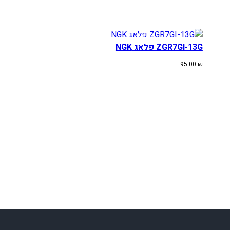
2
5
0
1
ZGR7GI-13G פלאג NGK
7
95.00
₪
-
2
2
(
B
)