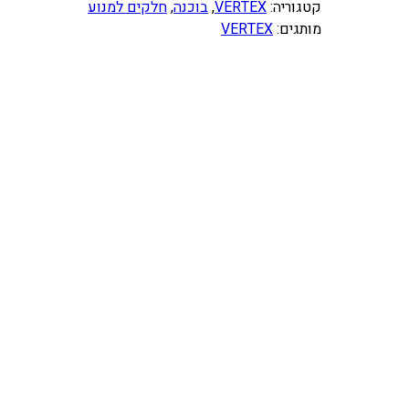
ו
קטגוריה:
VERTEX
, 
בוכנה
, 
חלקים למנוע
ת
מותגים:
VERTEX
ש
ל
ב
ו
כ
נ
ה
S
H
E
R
C
O
S
E
-
R