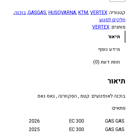
מ
ו
קטגוריה:
VERTEX
, 
KTM
, 
HUSQVARNA
, 
GASGAS
, 
בוכנה
, 
ת
חלקים למנוע
ש
מותגים:
VERTEX
ל
תיאור
ב
ו
מידע נוסף
כ
חוות דעת (0)
נ
ה
ל
תיאור
ק
ט
בוכנה לאופנועים: קטמ , הסקוורנה , גאס גאס
מ
K
מתאים:
T
M
2026
EC 300
GAS GAS
/
2025
EC 300
GAS GAS