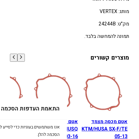
מותג: VERTEX
מק"ט: 24244B
תמונה להמחשה בלבד.
מוצרים קשורים
התאמת העדפות הסכמה
אטם מכסה מצמד
אטם מכסה מצמד
אטם מכסה מצ
אנו משתמשים בעוגיות כדי לסייע לכ
KTM/HUSA SX-F/TE
KTMHUSQ
הונדה RX
הסכמה להלן.
02-09
SX/EXC/TE 03-16
05-13