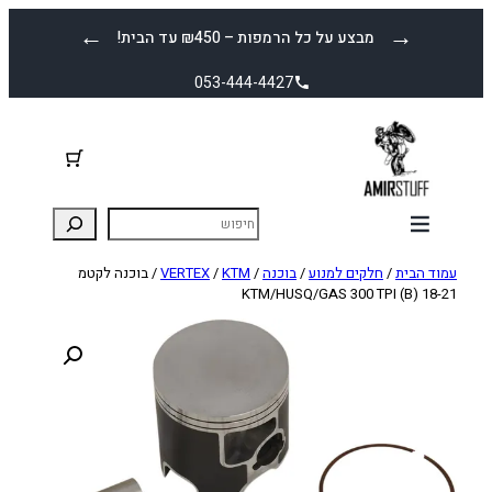
לדלג
←
→
מבצע על כל הרמפות – ₪450 עד הבית!
לתוכן
053-444-4427
עמוד הבית
/
חלקים למנוע
/
בוכנה
/
KTM
/
VERTEX
/ בוכנה לקטמ
KTM/HUSQ/GAS 300 TPI (B) 18-21