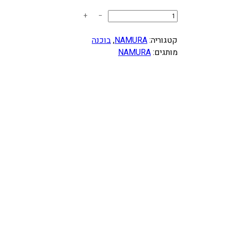
כ
+
−
מ
ו
קטגוריה:
NAMURA
, 
בוכנה
ת
מותגים:
NAMURA
ש
ל
ס
ט
ב
ו
כ
נ
ה
מ
ל
א
ע
ם