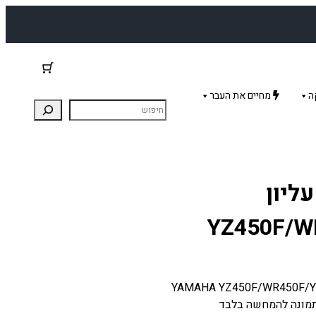
ה
מחיים את העבר
ליון
YZ450F/W
 לאופנוע ימאה. מתאים: YAMAHA YZ450F/WR450F/YZ450FX B