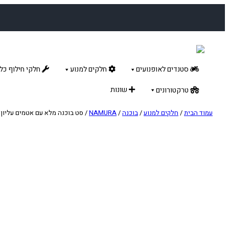
לדלג
לתוכן
סטנדים לאופנועים
חלקים למנוע
חלקי חילוף כלל
שונות
טרקטורונים
עמוד הבית
/
חלקים למנוע
/
בוכנה
/
NAMURA
/ סט בוכנה מלא עם אטמים עליון YZ450F/WR450F/YZ450FX 14-20 B