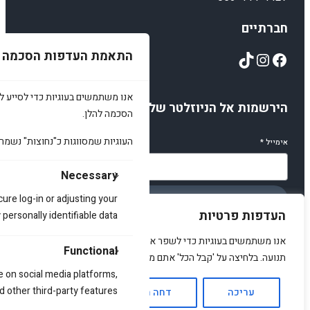
חברתיים
TikTok
Instagram
Facebook
התאמת העדפות הסכמה
אנו משתמשים בעוגיות כדי לסייע לכ
הירשמות אל הניוזלטר שלנו
הסכמה להלן.
העוגיות שמסווגות כ"נחוצות" נשמר
אימייל
*
Necessary
cure log-in or adjusting your
הירשמו
העדפות פרטיות
ersonally identifiable data.
אנו משתמשים בעוגיות כדי לשפר את האתר, להציג תוכן מותאם ולנתח
Functional
תנועה. בלחיצה על 'קבל הכל' אתם מסכימים לכך.
e on social media platforms,
© 2025 amirstuff. All rights reserved.
d other third-party features.
עריכה
דחה הכל
אשר הכל