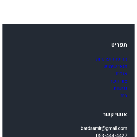
/
X
E
1
2
5
תפריט
/
X
מדיניות ופרטיות
X
תנאי שימוש
1
אודות
2
צור קשר
5
נגישות
0
בית
5
-
2
אנשי קשר
4
bardaamir@gmail.com
053-444-4427