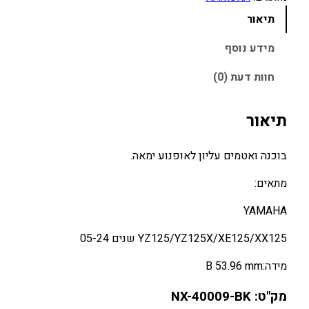
ש
תיאור
ל
ס
מידע נוסף
ט
חוות דעת (0)
ב
ו
כ
תיאור
נ
ה
בוכנה ואטמים עליון לאופנוע ימאה.
B
מ
מתאים:
ל
YAMAHA
א
ע
YZ125/YZ125X/XE125/XX125 שנים 05-24
ם
א
מידה:B 53.96 mm
ט
מ
מק"ט: NX-40009-BK