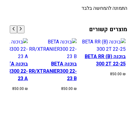
י
ם
התמונה להמחשה בלבד
ע
ל
מוצרים קשורים
י
ו
ן
Y
בוכנה (B) BETA RR
Z
300 2T 22-25
בוכנה BETA
בוכנה BETA
1
ANIR300 22-
RR/XTRANIER300 22-
2
850.00
₪
23 A
23 B
5
/
850.00
₪
850.00
₪
Y
Z
1
2
5
X