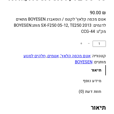
90.00
₪
אטם מכסה קלאץ' לקטמ / הוסאברג BOYESEN מתאים
לדגמים: SX-F250 05-12, TE250 2013 מותג:BOYESEN
מק"ט: CCG-44
כ
+
−
מ
ו
קטגוריה:
אטם מכסה קלאץ'
, 
אטמים
, 
חלקים למנוע
ת
מותגים:
BOYESEN
ש
תיאור
ל
א
מידע נוסף
ט
חוות דעת (0)
ם
מ
כ
תיאור
ס