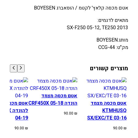
ה
אטם מכסה קלאץ' לקטמ / הוסאברג BOYESEN
מ
צ
מתאים לדגמים:
מ
SX-F250 05-12, TE250 2013
ד
מותג:BOYESEN
K
מק"ט: CCG-44
T
M
/
מוצרים קשורים
H
U
S
A
אטם מכסה מצמד
S
אטם מכסה מצמד
הונדה CRF450X 05-18
אטם מכסה מצ
X
KTMHUSQ
להונדה X
-
90.00
₪
04-19
SX/EXC/TE 03-16
F
/
90.00
₪
90.00
₪
T