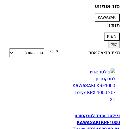
סוג אופנוע
סוג
KAWASAKI
אופנוע
מותג
מותג
K & N
החל
מיון לפי
מציג תוצאה אחת
פילטר אוויר לטרקטורון
KAWASAKI KRF1000