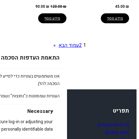
המחיר
המחיר
90.00
₪
120.00
₪
45.00
₪
המקורי
הנוכחי
היה:
הוא:
90.00 ₪.
120.00 ₪.
מידע נוסף
מידע נוסף
1
2
עמוד הבא
»
התאמת העדפות הסכמה
אנו משתמשים בעוגיות כדי לסייע לכ
הסכמה להלן.
העוגיות שמסווגות כ"נחוצות" נשמר
תפריט
Necessary
cure log-in or adjusting your
מדיניות ופרטיות
ersonally identifiable data.
תנאי שימוש