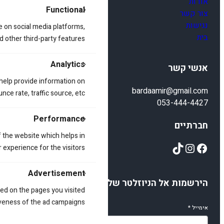
אודות
Functional
צור קשר
נגישות
e on social media platforms,
בית
d other third-party features.
Analytics
אנשי קשר
 help provide information on
bardaamir@gmail.com
ce rate, traffic source, etc.
053-444-4427
Performance
חברתיים
 the website which helps in
TikTok
Instagram
Facebook
 experience for the visitors.
Advertisement
הירשמות אל הניוזלטר שלנו
ed on the pages you visited
iveness of the ad campaigns.
אימייל
*