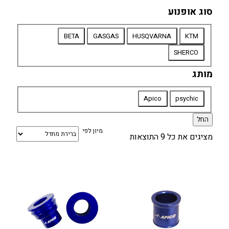
סוג אופנוע
סוג
BETA
GASGAS
HUSQVARNA
KTM
אופנוע
SHERCO
מותג
מותג
Apico
psychic
החל
מיון לפי
מציגים את כל ⁦9⁩ התוצאות