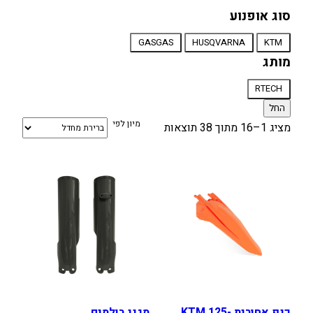
סוג אופנוע
סוג
GASGAS
HUSQVARNA
KTM
אופנוע
מותג
מותג
RTECH
החל
מיון לפי
מציג 1–16 מתוך 38 תוצאות
כנף אחורית KTM 125-
מגני בולמים