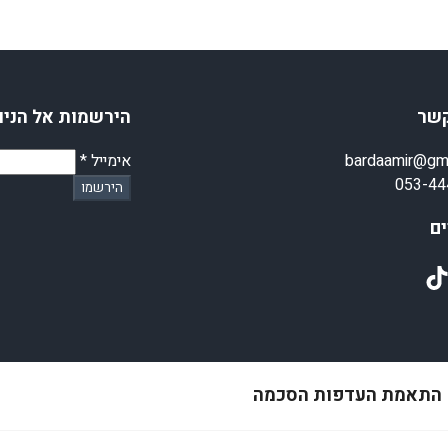
קשר
הירשמות אל הניו
bardaamir@gm
אימייל
*
053-44
הירשמו
ם
TikT
התאמת העדפות הסכמה
© 2025 amirstuff. All rights reserved.