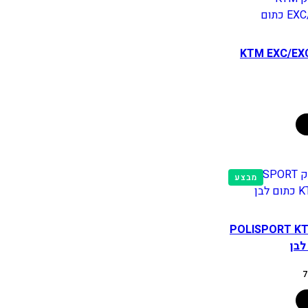
פלסטיק KTM EXC/EXCF
מוצרים
מבצע
במבצע
פלסטיק POLISPORT KTM
המחיר
7
הנוכחי
הוא:
750.00 ₪.