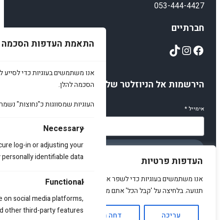
053-444-4427
חברתיים
התאמת העדפות הסכמה
TikTok
Instagram
Facebook
אנו משתמשים בעוגיות כדי לסייע לכ
הירשמות אל הניוזלטר שלנו
הסכמה להלן.
העוגיות שמסווגות כ"נחוצות" נשמר
אימייל
*
Necessary
cure log-in or adjusting your
הירשמו
ersonally identifiable data.
העדפות פרטיות
אנו משתמשים בעוגיות כדי לשפר את האתר, להציג תוכן מותאם ולנתח
Functional
תנועה. בלחיצה על 'קבל הכל' אתם מסכימים לכך.
e on social media platforms,
© 2025 amirstuff. All rights reserved.
d other third-party features.
עריכה
דחה הכל
אשר הכל