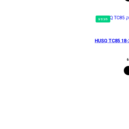
מוצרים
מבצע
במבצע
פלסטיק HUSQ TC85 18-24
המחיר
6
הנוכחי
הוא:
680.00 ₪.