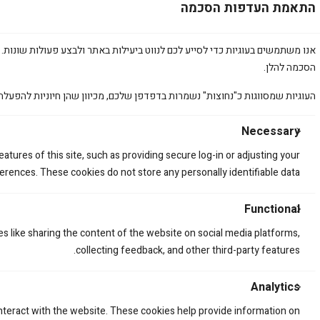
התאמת העדפות הסכמה
אנו משתמשים בעוגיות כדי לסייע לכם לנווט ביעילות באתר ולבצע פעולות שונות. 
הסכמה להלן.
העוגיות שמסווגות כ"נחוצות" נשמרות בדפדפן שלכם, מכיוון שהן חיוניות להפעלת
Necessary
קשר
הירשמות אל הניו
atures of this site, such as providing secure log-in or adjusting your
bardaamir@gm
אימייל
*
rences. These cookies do not store any personally identifiable data.
053-44
Functional
ם
es like sharing the content of the website on social media platforms,
TikT
ה
collecting feedback, and other third-party features.
א
Analytics
ת
interact with the website. These cookies help provide information on