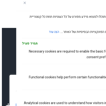
תוכלו למצוא מידע מפורט על כל העוגיות תחת כל קטגוריית
 הפונקציות הבסיסיות של האתר....
הצג עוד
תמיד פעיל
זלטר שלנו
Necessary cookies are required to enable the basic fe
consent prefe
הירשמו
Functional cookies help perform certain functionaliti
עדפות פרטיות
נו משתמשים בעוגיות כדי לשפר את האתר, להציג תוכן מותאם ולנתח
נועה. בלחיצה על 'קבל הכל' אתם מסכימים לכך.
Analytical cookies are used to understand how visitors 